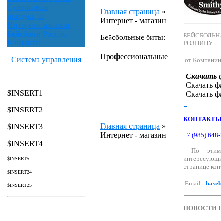
Сувенирная
Главная страница
»
продукция
Интернет - магазин
Интернет-магазин
Бейсбол в России
БЕЙСБОЛЬН
Бе
сбольные биты:
й
Контакты
РОЗНИЦУ
ф
Про
ессиональные
Система управления
от Компании 
Скачать 
Скачать 
$INSERT1
Скачать 
$INSERT2
КОНТАКТ
Главная страница
»
$INSERT3
Интернет - магазин
+7 (985) 648
$INSERT4
По этим 
интересующ
$INSERT5
странице кон
$INSERT24
Email:
baseb
$INSERT25
НОВОСТИ B