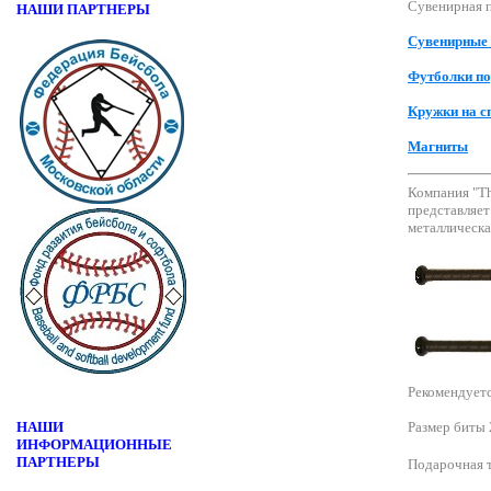
Сувенирная 
НАШИ ПАРТНЕРЫ
Сувенирные
Футболки п
Кружки на с
Магниты
Компания "Th
представляет
металлическа
Рекомендуетс
НАШИ
Размер биты
ИНФОРМАЦИОННЫЕ
ПАРТНЕРЫ
Подарочная т