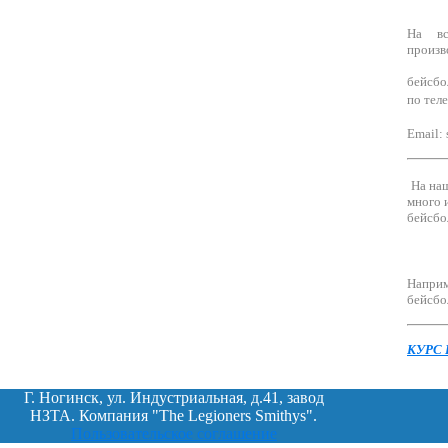
На в
произв
бейсбо
по тел
Email:
На на
много 
бейсбо
Наприм
бейсбо
КУРС
Г. Ногинск, ул. Индустриальная, д.41, завод
НЗТА. Компания "The Legioners Smithys".
Пользовательское соглашение