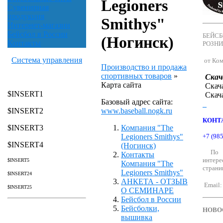
Legioners
Сувенирная
продукция
Smithys"
Интернет-магазин
Бейсбол в России
БЕЙСБ
(Ногинск)
Контакты
РОЗН
Система управления
от Ком
Производство и продажа
спортивных товаров
»
Скач
Карта сайта
Скач
$INSERT1
Скач
Базовый адрес сайта:
www.baseball.nogk.ru
$INSERT2
КОНТ
Компания "The
$INSERT3
Legioners Smithys"
+7 (98
$INSERT4
(Ногинск)
По э
Контакты
интер
$INSERT5
Компания "The
страни
Legioners Smithys"
$INSERT24
АНКЕТА - ОТЗЫВ
Email:
$INSERT25
О СЕМИНАРЕ
Бейсбол в России
Бейсболки,
НОВО
вышивка