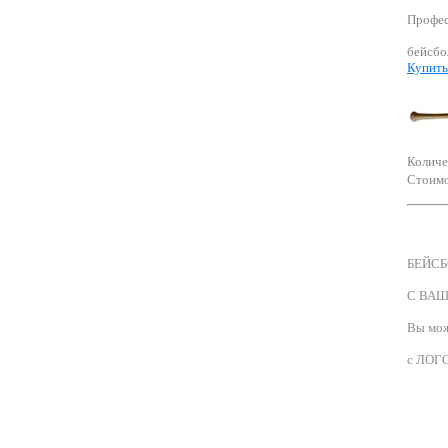
Профес
бейсбо
Купить
Количе
Стоимо
БЕЙС
С ВА
Вы мож
с ЛО