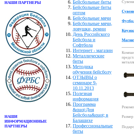
Бейсбольные биты
Сувени
НАШИ ПАРТНЕРЫ
Бейсбольные биты
Сувен
оптом
Бейсбольные мячи
Футбо
Бейсбольные мячи,
ловушки, ремни
Кружки
День Российского
Бейсбола и
Магни
Софтбола
Интернет - магазин
Компан
Металлические
предст
биты
металл
Методика
обучения бейсболу
ОТЗЫВЫ о
семинаре 9-
10.11.2013
Полезная
информация
Программа
Рекоме
&quot;Дня
Бейсбола&quot; в
НАШИ
Размер
Балашихе
ИНФОРМАЦИОННЫЕ
Профессиональные
ПАРТНЕРЫ
Подаро
биты