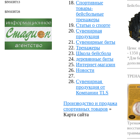
Спортивные
$INSERT13
Бейсбо
товары-
$INSERT28
бейсбольные
тренажеры
Статьи о спорте
Сувенирная
продукция
Сувенирные биты
Тренажеры
Цена: о
Школа бейсбола
- 1350 
*Для б
деревянные биты
допол
Интернет-магазин
Новости
ТРЕН
Сувенирная
продукция от
Компании TLS
Производство и продажа
спортивных товаров
»
Карта сайта
Тренаж
восста
травмы)