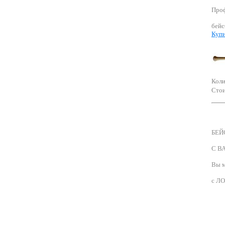
Проф
бейс
Купи
Коли
Стои
БЕЙ
С В
Вы м
с Л