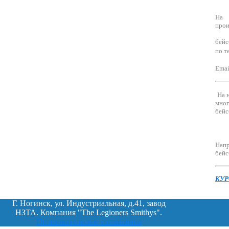
На 
прои
бейс
по т
Emai
На 
мног
бейс
Напр
бейс
КУ
Г. Ногинск, ул. Индустриальная, д.41, завод
НЗТА. Компания "The Legioners Smithys".
Пользовательское соглашение