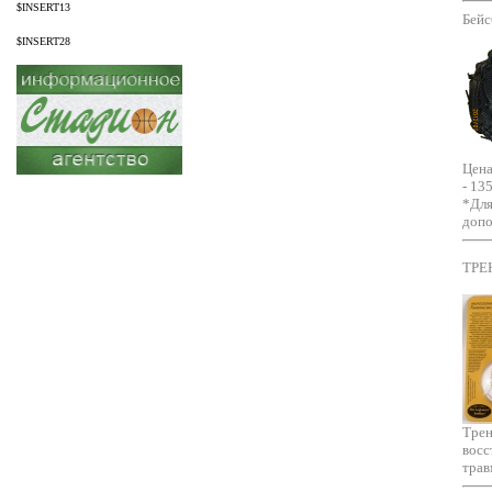
$INSERT13
Бейс
$INSERT28
Цена
- 13
*Для
доп
ТРЕ
Трен
восс
трав